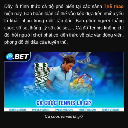
Đây là hình thức cá độ phổ biến tại các sảnh
Thể thao
hiện nay. Bạn hoàn toàn có thể vào kèo dựa trên nhiều yếu
tố khác nhau trong một trận đấu. Bao gồm: người thắng
cuộc, số set thắng, tỷ số các sét,… Cá độ Tennis không chỉ
đòi hỏi người chơi phải có kiến thức về các vận động viên,
phong độ thi đấu của tuyển thủ.
Cá cược tennis là gì?