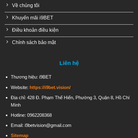
Về chúng tôi
Khuyến mãi i9BET
Điều khoản điều kiện
Chính sách bảo mật
Liên hệ
Thương hiệu: i9BET
Website:
https://i9bet.vision/
Địa chỉ: 428 Đ. Phạm Thế Hiển, Phường 3, Quận 8, Hồ Chí
Minh
Hotline: 0962208368
Email:
i9betvision@gmail.com
Sitemap