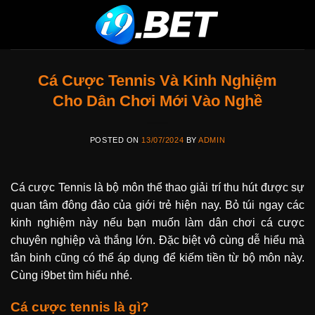
Skip
to
content
Cá Cược Tennis Và Kinh Nghiệm
Cho Dân Chơi Mới Vào Nghề
POSTED ON
13/07/2024
BY
ADMIN
Cá cược Tennis
là bộ môn thể thao giải trí thu hút được sự
quan tâm đông đảo của giới trẻ hiện nay. Bỏ túi ngay các
kinh nghiệm này nếu bạn muốn làm dân chơi cá cược
chuyên nghiệp và thắng lớn. Đặc biệt vô cùng dễ hiểu mà
tân binh cũng có thể áp dụng để kiếm tiền từ bộ môn này.
Cùng i9bet tìm hiểu nhé.
Cá cược tennis là gì?