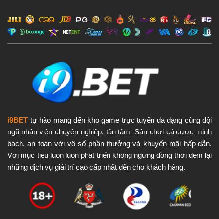
i9BET
tự hào mang đến kho game trực tuyến đa dạng cùng đội
ngũ nhân viên chuyên nghiệp, tận tâm. Sân chơi cá cược minh
bạch, an toàn với vô số phần thưởng và khuyến mãi hấp dẫn.
Với mục tiêu luôn luôn phát triển không ngừng đồng thời đem lại
những dịch vụ giải trí cao cấp nhất đến cho khách hàng.