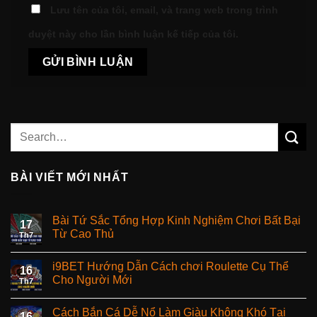
Lưu tên của tôi, email, và trang web trong trình
duyệt này cho lần bình luận kế tiếp của tôi.
BÀI VIẾT MỚI NHẤT
Bài Tứ Sắc Tổng Hợp Kinh Nghiệm Chơi Bất Bại
17
Từ Cao Thủ
Th7
i9BET Hướng Dẫn Cách chơi Roulette Cụ Thể
16
Cho Người Mới
Th7
Cách Bắn Cá Dễ Nổ Làm Giàu Không Khó Tại
16