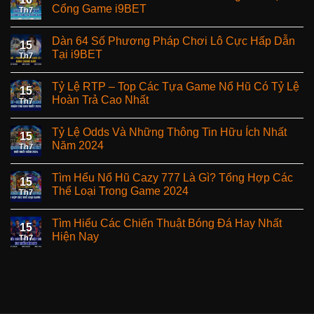
Cổng Game i9BET
Th7
Dàn 64 Số Phương Pháp Chơi Lô Cực Hấp Dẫn
15
Tại i9BET
Th7
Tỷ Lệ RTP – Top Các Tựa Game Nổ Hũ Có Tỷ Lệ
15
Hoàn Trả Cao Nhất
Th7
Tỷ Lệ Odds Và Những Thông Tin Hữu Ích Nhất
15
Năm 2024
Th7
Tìm Hểu Nổ Hũ Cazy 777 Là Gì? Tổng Hợp Các
15
Thể Loại Trong Game 2024
Th7
Tìm Hiểu Các Chiến Thuật Bóng Đá Hay Nhất
15
Hiện Nay
Th7