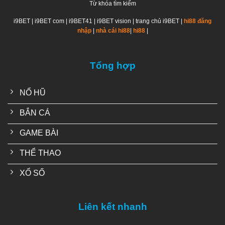
Từ khóa tìm kiếm
i9BET | i9BET com |
i9BET
41 | i9BET vision | trang chủ i9BET |
hi88 đăng
nhập
|
nhà cái hi88
|
hi88
|
Tổng hợp
NỔ HŨ
BẮN CÁ
GAME BÀI
THỂ THAO
XỔ SỐ
Liên kết nhanh