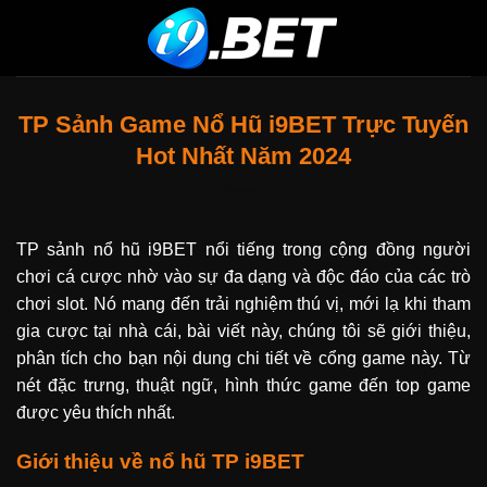
Skip
to
content
TP Sảnh Game Nổ Hũ i9BET Trực Tuyến
Hot Nhất Năm 2024
TP sảnh nổ hũ i9BET nổi tiếng trong cộng đồng người
chơi cá cược nhờ vào sự đa dạng và độc đáo của các trò
chơi slot. Nó mang đến trải nghiệm thú vị, mới lạ khi tham
gia cược tại nhà cái, bài viết này, chúng tôi sẽ giới thiệu,
phân tích cho bạn nội dung chi tiết về cổng game này. Từ
nét đặc trưng, thuật ngữ, hình thức game đến top game
được yêu thích nhất.
Giới thiệu về nổ hũ TP i9BET