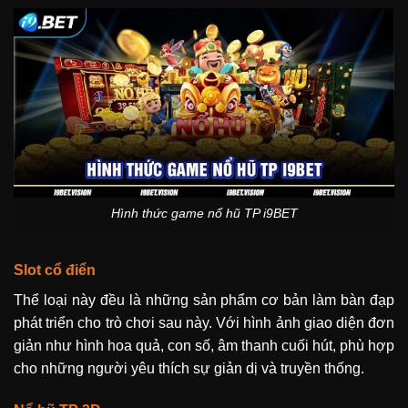
Hình thức game nổ hũ TP i9BET
Slot cổ điển
Thể loại này đều là những sản phẩm cơ bản làm bàn đạp
phát triển cho trò chơi sau này. Với hình ảnh giao diện đơn
giản như hình hoa quả, con số, âm thanh cuối hút, phù hợp
cho những người yêu thích sự giản dị và truyền thống.