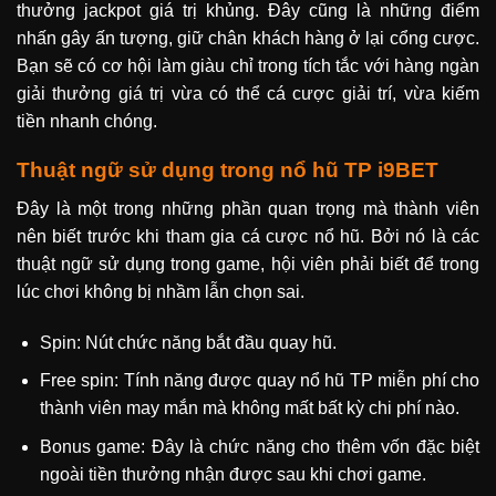
thưởng jackpot giá trị khủng. Đây cũng là những điểm
nhấn gây ấn tượng, giữ chân khách hàng ở lại cổng cược.
Bạn sẽ có cơ hội làm giàu chỉ trong tích tắc với hàng ngàn
giải thưởng giá trị vừa có thể cá cược giải trí, vừa kiếm
tiền nhanh chóng.
Thuật ngữ sử dụng trong nổ hũ TP i9BET
Đây là một trong những phần quan trọng mà thành viên
nên biết trước khi tham gia cá cược nổ hũ. Bởi nó là các
thuật ngữ sử dụng trong game, hội viên phải biết để trong
lúc chơi không bị nhầm lẫn chọn sai.
Spin: Nút chức năng bắt đầu quay hũ.
Free spin: Tính năng được quay nổ hũ TP miễn phí cho
thành viên may mắn mà không mất bất kỳ chi phí nào.
Bonus game: Đây là chức năng cho thêm vốn đặc biệt
ngoài tiền thưởng nhận được sau khi chơi game.