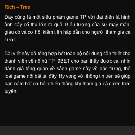
Rich – Tree
Đây cũng là một siêu phẩm game TP với đại diện là hình
ảnh cây cổ thụ lớn ra quả. Biểu tượng của sự may mắn,
giàu có và cơ hội kiếm tiền hấp dẫn cho người tham gia cá
cược.
Bài viết này đã tổng hợp hết toàn bộ nội dung cần thiết cho
thành viên về nổ hũ TP i9BET cho bạn thấy được cái nhìn
đánh giá tổng quan về sảnh game này về đặc trưng, thể
loại game nổi bật tại đây. Hy vọng với thông tin trên sẽ giúp
bạn nắm bắt cơ hội chiến thắng khi tham gia cá cược trực
tuyến.