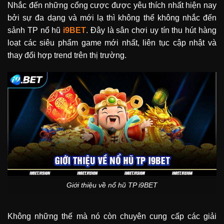
Nhắc đến những cổng cược được yêu thích nhất hiện nay
bởi sự đa dạng và mới lạ thì không thể không nhắc đến
sảnh TP nổ hũ
i9BET
. Đây là sân chơi uy tín thu hút hàng
loạt các siêu phẩm game mới nhất, liên tục cập nhật và
thay đổi hợp trend trên thị trường.
Giới thiệu về nổ hũ TP i9BET
Không những thế mà nó còn chuyên cung cấp các giải