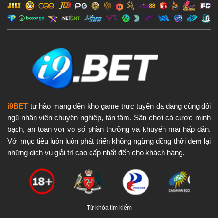
i9BET
tự hào mang đến kho game trực tuyến đa dạng cùng đội
ngũ nhân viên chuyên nghiệp, tận tâm. Sân chơi cá cược minh
bạch, an toàn với vô số phần thưởng và khuyến mãi hấp dẫn.
Với mục tiêu luôn luôn phát triển không ngừng đồng thời đem lại
những dịch vụ giải trí cao cấp nhất đến cho khách hàng.
Từ khóa tìm kiếm