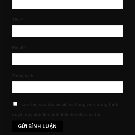
Tên
*
Email
*
Trang web
Lưu tên của tôi, email, và trang web trong trình
duyệt này cho lần bình luận kế tiếp của tôi.