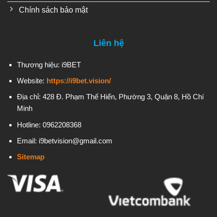
Chính sách bảo mật
Liên hệ
Thương hiệu: i9BET
Website:
https://i9bet.vision/
Địa chỉ: 428 Đ. Phạm Thế Hiển, Phường 3, Quận 8, Hồ Chí
Minh
Hotline: 0962208368
Email:
i9betvision@gmail.com
Sitemap