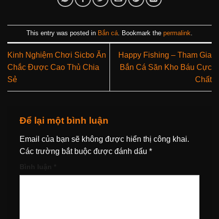
This entry was posted in
Bắn cá
. Bookmark the
permalink
.
Kinh Nghiệm Chơi Sicbo Ăn
Happy Fishing – Tham Gia
Chắc Được Cao Thủ Chia
Bắn Cá Săn Kho Báu Cực
Sẻ
Chất
Để lại một bình luận
Email của bạn sẽ không được hiển thị công khai.
Các trường bắt buộc được đánh dấu
*
Bình luận
*