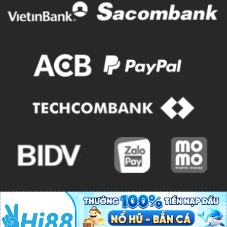
Copyright 2026 ©
Bản quyền thông tin thuộc về trang