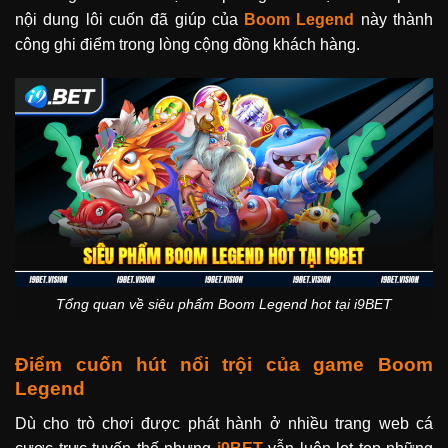
nội dung lôi cuốn đã giúp của
Boom Legend
này thành
công ghi điểm trong lòng cộng đồng khách hàng.
Tổng quan về siêu phẩm Boom Legend hot tại i9BET
Điểm cuốn hút nổi trội của game Boom
Legend
Dù cho trò chơi được phát hành ở nhiều trang web cá