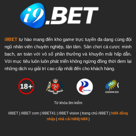
i9BET
tự hào mang đến kho game trực tuyến đa dạng cùng đội
ngũ nhân viên chuyên nghiệp, tận tâm. Sân chơi cá cược minh
bạch, an toàn với vô số phần thưởng và khuyến mãi hấp dẫn.
Với mục tiêu luôn luôn phát triển không ngừng đồng thời đem lại
những dịch vụ giải trí cao cấp nhất đến cho khách hàng.
Từ khóa tìm kiếm
i9BET | i9BET com |
i9BET
41 | i9BET vision | trang chủ i9BET |
hi88 đăng
nhập
|
nhà cái hi88
|
hi88
|